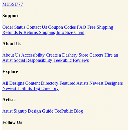
MESSI777
Support
Order Status
Contact Us
Coupon Codes
FAQ
Free Shipping
Refunds & Returns
Shipping Info
Size Chart
About Us
About Us
Accessibility
Create a Dashery Store
Careers
Hire an
Artist
Social Responsibility
TeePublic Reviews
Explore
All Designs
Content Directory
Featured Artists
Newest Designers
Newest T-Shirts
Tag Directory
Artists
Artist Signup
Design Guide
TeePublic Blog
Follow Us