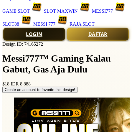
GAME SLOT
SLOT MAXWIN
MESSI777
SLOT88
MESSI 777
RAJA SLOT
LOGIN
DAFTAR
Design ID: 74165272
Messi777™ Gaming Kalau
Gabut, Gas Aja Dulu
$18
IDR 8.888
Create an account to favorite this design!