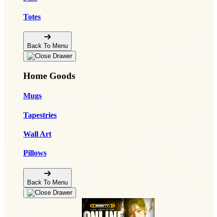
Totes
Back To Menu
Home Goods
Mugs
Tapestries
Wall Art
Pillows
Back To Menu