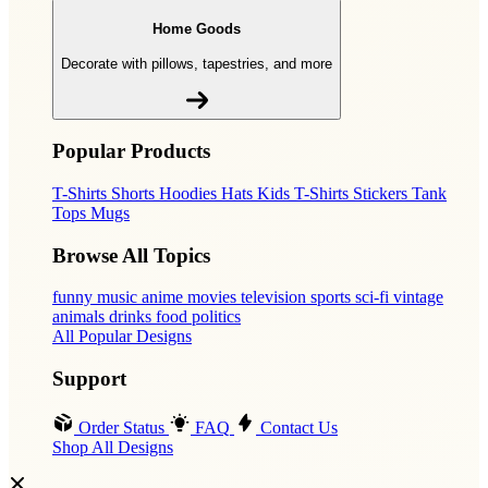
Home Goods
Decorate with pillows, tapestries, and more
Popular Products
T-Shirts
Shorts
Hoodies
Hats
Kids T-Shirts
Stickers
Tank
Tops
Mugs
Browse All Topics
funny
music
anime
movies
television
sports
sci-fi
vintage
animals
drinks
food
politics
All Popular Designs
Support
Order Status
FAQ
Contact Us
Shop All Designs