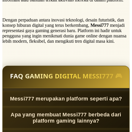
Dengan perpaduan antara inovasi teknologi, desain futuristik, dan
konsep hiburan digital yang terus berkembang,
Messi777
menjadi
representasi gaya gaming generasi baru. Platform ini hadir untuk
pengguna yang ingin menikmati dunia game online dengan nuansa
lebih modern, fleksibel, dan mengikuti tren digital masa kini.
FAQ GAMING DIGITAL MESSI777 🎮
Messi777 merupakan platform seperti apa?
Messi777
adalah platform hiburan gaming digital modern
Apa yang membuat Messi777 berbeda dari
yang menghadirkan pengalaman online dengan tampilan
platform gaming lainnya?
menarik, sistem praktis, dan akses yang mudah
digunakan oleh berbagai perangkat.