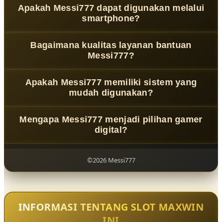
Messi777 mengutamakan konsep gaming masa kini
Apakah Messi777 dapat digunakan melalui
dengan navigasi sederhana, performa ringan, serta
smartphone?
desain modern yang memberikan pengalaman bermain
lebih nyaman.
Ya, Messi777 dirancang agar dapat diakses melalui
Bagaimana kualitas layanan bantuan
berbagai perangkat seperti smartphone, tablet, maupun
Messi777?
desktop dengan tampilan yang tetap optimal.
Messi777 menyediakan layanan dukungan pengguna
Apakah Messi777 memiliki sistem yang
yang responsif untuk membantu memberikan solusi dan
mudah digunakan?
informasi secara lebih cepat saat dibutuhkan.
Tentu, Messi777 menggunakan konsep interface yang
Mengapa Messi777 menjadi pilihan gamer
sederhana agar pengguna dapat menjelajahi berbagai
digital?
fitur dengan lebih praktis dan nyaman.
Karena Messi777 menggabungkan teknologi modern,
tampilan futuristik, dan pengalaman gaming fleksibel
©2026 Messi777
yang mengikuti perkembangan dunia hiburan digital.
INFORMASI TENTANG SLOT MAXWIN
INI