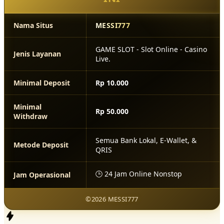
Nama Situs
MESSI777
GAME SLOT - Slot Online - Casino
Jenis Layanan
Live.
Minimal Deposit
Rp 10.000
Minimal
Rp 50.000
Withdraw
Semua Bank Lokal, E-Wallet, &
Metode Deposit
QRIS
🕒 24 Jam Online Nonstop
Jam Operasional
©2026 MESSI777