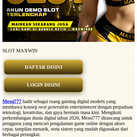
SLOT MAXWIN
DAFTAR DISINI
LOGIN DISINI
Messi777
hadir sebagai ruang gaming digital modern yang
membawa konsep
next generation entertainment
dengan perpaduan
teknologi, kreativitas, dan gaya bermain masa kini. Mengikuti
perkembangan dunia digital tahun 2026, Messi777 dirancang untuk
pengguna yang mencari pengalaman game online dengan akses
cepat, tampilan menarik, serta sistem yang mudah digunakan dari
berbagai perangkat.