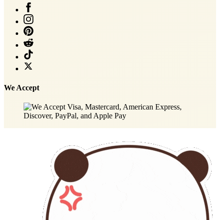
We Accept