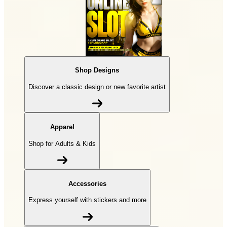
Shop Designs
Discover a classic design or new favorite artist
Apparel
Shop for Adults & Kids
Accessories
Express yourself with stickers and more