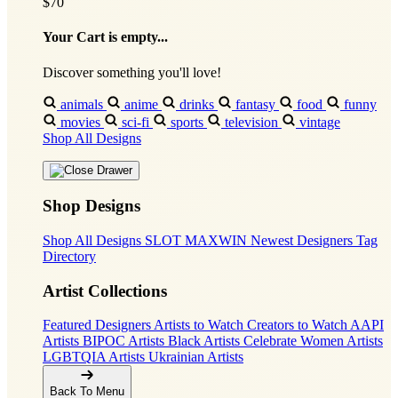
$70
Your Cart is empty...
Discover something you'll love!
animals
anime
drinks
fantasy
food
funny
movies
sci-fi
sports
television
vintage
Shop All Designs
Shop Designs
Shop All Designs
SLOT MAXWIN
Newest Designers
Tag
Directory
Artist Collections
Featured Designers
Artists to Watch
Creators to Watch
AAPI
Artists
BIPOC Artists
Black Artists
Celebrate Women Artists
LGBTQIA Artists
Ukrainian Artists
Back To Menu