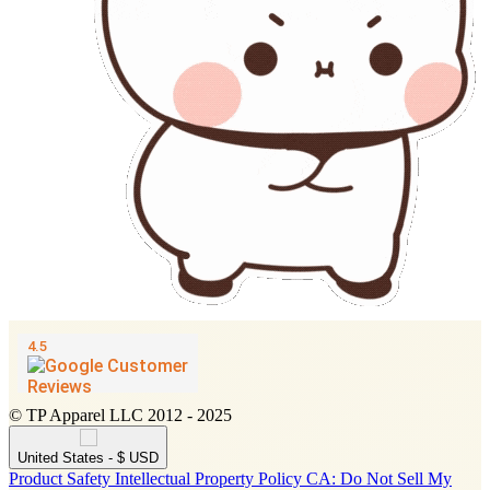
© TP Apparel LLC 2012 - 2025
United States - $ USD
Product Safety
Intellectual Property Policy
CA: Do Not Sell My