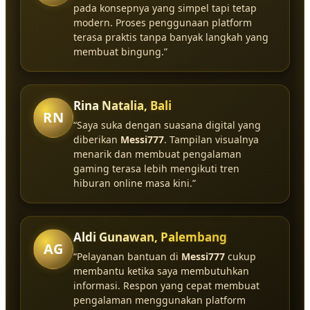
pada konsepnya yang simpel tapi tetap
modern. Proses penggunaan platform
terasa praktis tanpa banyak langkah yang
membuat bingung.”
Rina Natalia, Bali
RN
“Saya suka dengan suasana digital yang
diberikan
Messi777
. Tampilan visualnya
menarik dan membuat pengalaman
gaming terasa lebih mengikuti tren
hiburan online masa kini.”
Aldi Gunawan, Palembang
AG
“Pelayanan bantuan di
Messi777
cukup
membantu ketika saya membutuhkan
informasi. Respon yang cepat membuat
pengalaman menggunakan platform